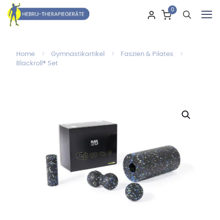
0
Home
Gymnastikartikel
Faszien & Pilates
Blackroll® Set