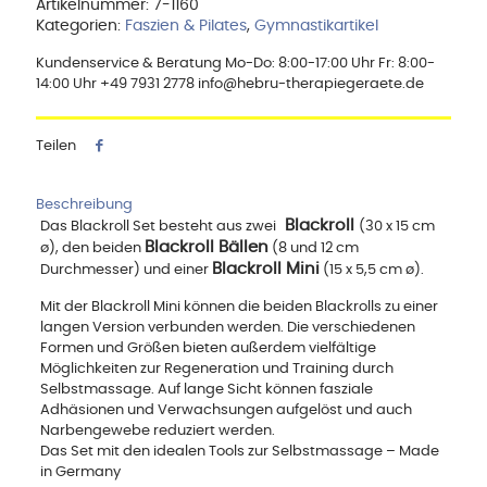
Artikelnummer:
7-1160
Kategorien:
Faszien & Pilates
,
Gymnastikartikel
Kundenservice & Beratung Mo-Do: 8:00-17:00 Uhr Fr: 8:00-
14:00 Uhr +49 7931 2778 info@hebru-therapiegeraete.de
Teilen
Beschreibung
Blackroll
Das Blackroll Set besteht aus zwei
(30 x 15 cm
Blackroll Bällen
ø), den beiden
(8 und 12 cm
Blackroll Mini
Durchmesser) und einer
(15 x 5,5 cm ø).
Mit der Blackroll Mini können die beiden Blackrolls zu einer
langen Version verbunden werden. Die verschiedenen
Formen und Größen bieten außerdem vielfältige
Möglichkeiten zur Regeneration und Training durch
Selbstmassage. Auf lange Sicht können fasziale
Adhäsionen und Verwachsungen aufgelöst und auch
Narbengewebe reduziert werden.
Das Set mit den idealen Tools zur Selbstmassage – Made
in Germany