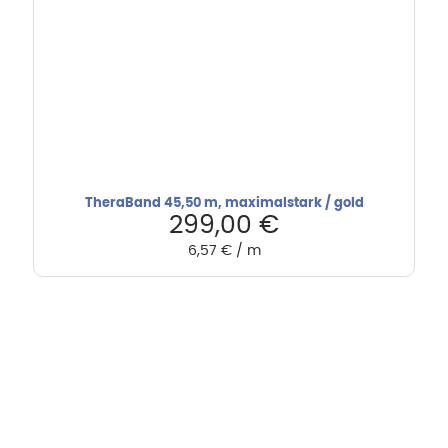
TheraBand 45,50 m, maximalstark / gold
299,00
€
6,57
€
/
m
Hebru Therapiegeräte GmbH
Neuseser-Tal-Straße 7
97999 Igersheim