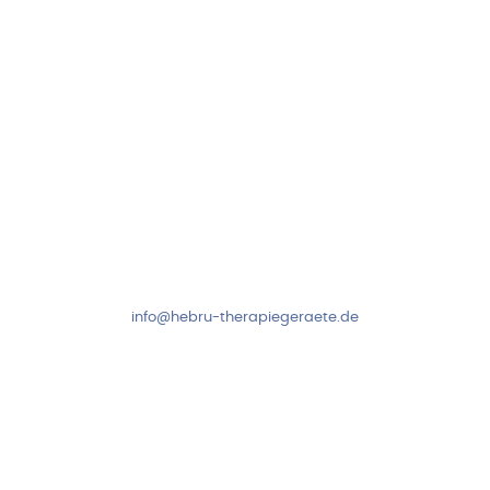
Folge uns auf
Kundenservice & Beratung
Mo-Do: 8:00-17:00 Uhr
Fr: 8:00-14:00 Uhr
+49 7931 2778
info@hebru-therapiegeraete.de
Sicheres Zahlen über