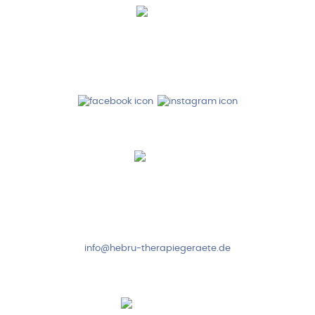
Hebru Therapiegeräte GmbH
Neuseser-Tal-Straße 7
97999 Igersheim
Folge uns auf
Kundenservice & Beratung
Mo-Do: 8:00-17:00 Uhr
Fr: 8:00-14:00 Uhr
+49 7931 2778
info@hebru-therapiegeraete.de