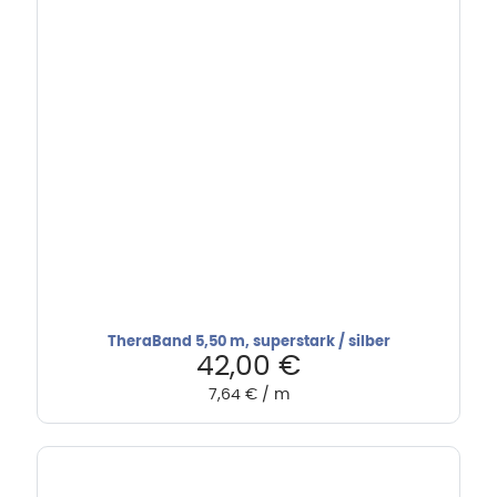
TheraBand 5,50 m, superstark / silber
42,00
€
7,64
€
/
m