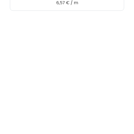
6,57
€
/
m
Hebru Therapiegeräte GmbH
Neuseser-Tal-Straße 7
97999 Igersheim
Folge uns auf
Kundenservice & Beratung
Mo-Do: 8:00-17:00 Uhr
Fr: 8:00-14:00 Uhr