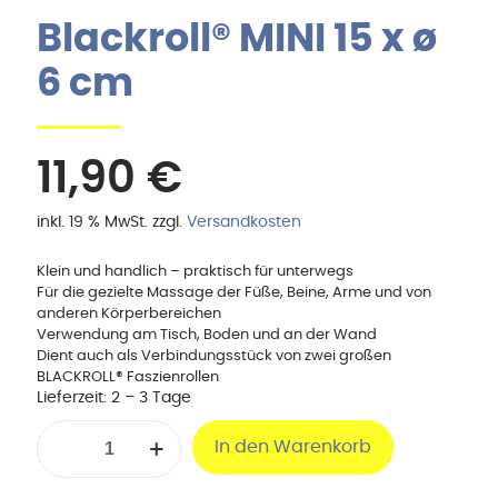
Blackroll® MINI 15 x ø
6 cm
11,90
€
inkl. 19 % MwSt.
zzgl.
Versandkosten
Klein und handlich – praktisch für unterwegs
Für die gezielte Massage der Füße, Beine, Arme und von
anderen Körperbereichen
Verwendung am Tisch, Boden und an der Wand
Dient auch als Verbindungsstück von zwei großen
BLACKROLL® Faszienrollen
Lieferzeit:
2 – 3 Tage
Blackroll®
In den Warenkorb
MINI
15
x