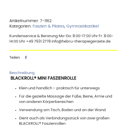
ø
6
cm
Menge
Artikelnummer:
7-1162
Kategorien:
Faszien & Pilates
,
Gymnastikartikel
Kundenservice & Beratung Mo-Do: 8:00-17:00 Uhr Fr: 8:00-
14:00 Uhr +49 7931 2778 info@hebru-therapiegeraete.de
Teilen
Beschreibung
BLACKROLL® MINI FASZIENROLLE
Klein und handlich – praktisch für unterwegs
Für die gezielte Massage der Füße, Beine, Arme und
von anderen Körperbereichen
Verwendung am Tisch, Boden und an der Wand
Dient auch als Verbindungsstück von zwei großen
BLACKROLL® Faszienrollen