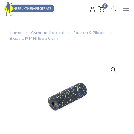
0
Home
Gymnastikartikel
Faszien & Pilates
Blackroll® MINI 15 x ø 6 cm