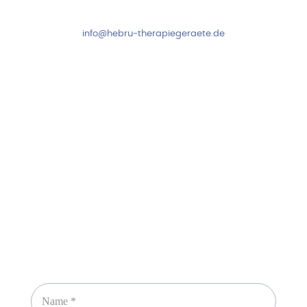
+49 7931 2778
info@hebru-therapiegeraete.de
Sicheres Zahlen über
Newsletter abonnieren