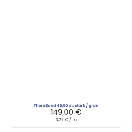
TheraBand 45,50 m, stark / grün
149,00
€
3,27
€
/
m