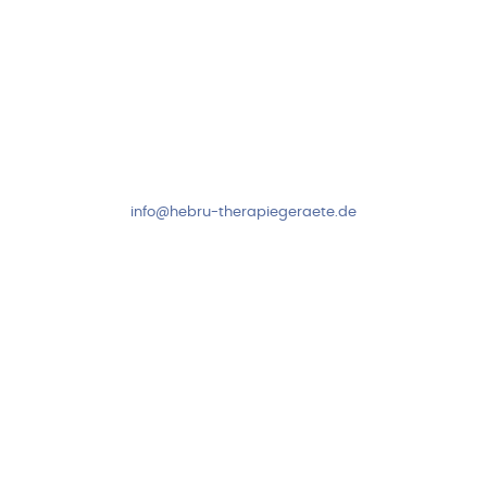
Kundenservice & Beratung
Mo-Do: 8:00-17:00 Uhr
Fr: 8:00-14:00 Uhr
+49 7931 2778
info@hebru-therapiegeraete.de
Sicheres Zahlen über