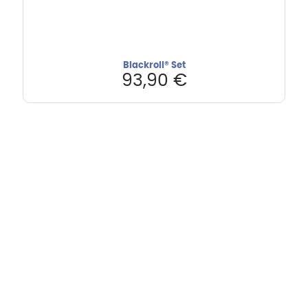
Blackroll® Set
93,90
€
Hebru Therapiegeräte GmbH
Neuseser-Tal-Straße 7
97999 Igersheim
Folge uns auf