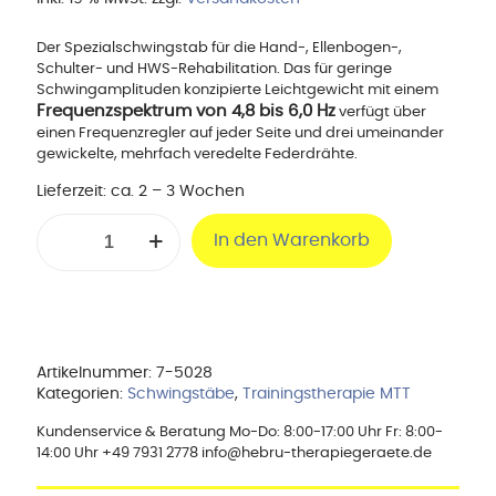
Der Spezialschwingstab für die Hand-, Ellenbogen-,
Schulter- und HWS-Rehabilitation. Das für geringe
Schwingamplituden konzipierte Leichtgewicht mit einem
Frequenzspektrum von 4,8 bis 6,0 Hz
verfügt über
einen Frequenzregler auf jeder Seite und drei umeinander
gewickelte, mehrfach veredelte Federdrähte.
Lieferzeit:
ca. 2 – 3 Wochen
BIOSWING®
In den Warenkorb
PROPRIOMED
100
-
100
cm
Menge
Artikelnummer:
7-5028
Kategorien:
Schwingstäbe
,
Trainingstherapie MTT
Kundenservice & Beratung Mo-Do: 8:00-17:00 Uhr Fr: 8:00-
14:00 Uhr +49 7931 2778 info@hebru-therapiegeraete.de