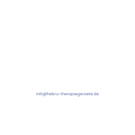
Folge uns auf
Kundenservice & Beratung
Mo-Do: 8:00-17:00 Uhr
Fr: 8:00-14:00 Uhr
+49 7931 2778
info@hebru-therapiegeraete.de
Sicheres Zahlen über