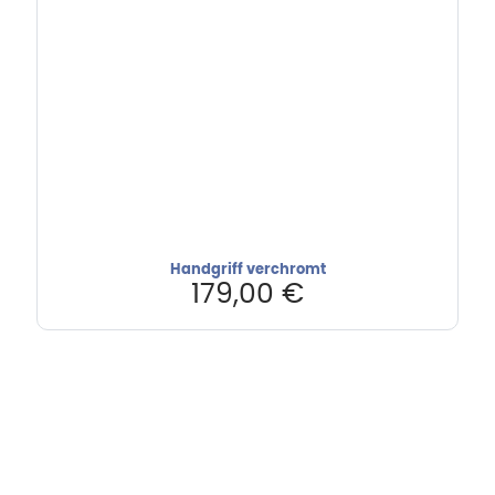
Handgriff verchromt
179,00
€
Hebru Therapiegeräte GmbH
Neuseser-Tal-Straße 7
97999 Igersheim