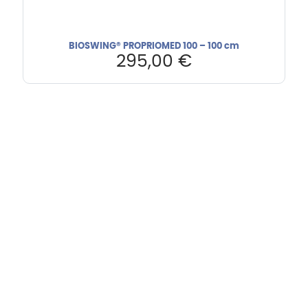
BIOSWING® PROPRIOMED 100 – 100 cm
295,00
€
Hebru Therapiegeräte GmbH
Neuseser-Tal-Straße 7
97999 Igersheim
Folge uns auf