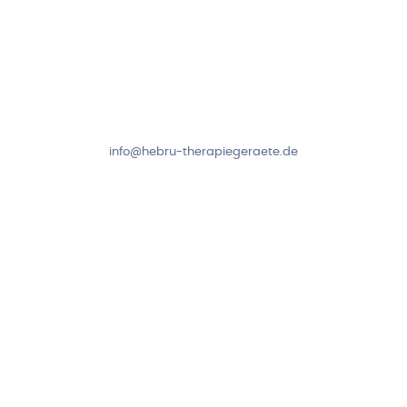
Kundenservice & Beratung
Mo-Do: 8:00-17:00 Uhr
Fr: 8:00-14:00 Uhr
+49 7931 2778
info@hebru-therapiegeraete.de
Sicheres Zahlen über