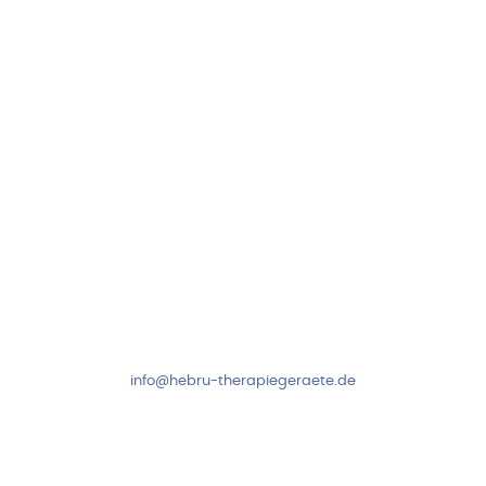
Neuseser-Tal-Straße 7
97999 Igersheim
Folge uns auf
Kundenservice & Beratung
Mo-Do: 8:00-17:00 Uhr
Fr: 8:00-14:00 Uhr
+49 7931 2778
info@hebru-therapiegeraete.de