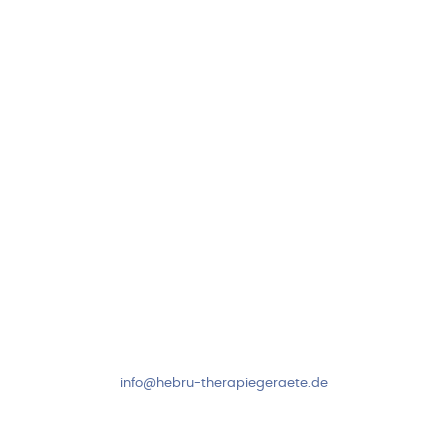
Hebru Therapiegeräte GmbH
Neuseser-Tal-Straße 7
97999 Igersheim
Folge uns auf
Kundenservice & Beratung
Mo-Do: 8:00-17:00 Uhr
Fr: 8:00-14:00 Uhr
+49 7931 2778
info@hebru-therapiegeraete.de