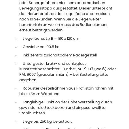
oder Schergefahren mit einem automatischen
Bewegungsstopp ausgestattet. Dieser unterbricht
das Herunterfahren der Liegefläche automatisch
nach 10 Sekunden. Wenn Sie die LIege weiter
herunterfahren wollen muss das Bedienelement
erneut betätigt werden.
Liegefläche: L x B = 180 x 120 cm
Gewicht: ca. 90,5 kg
Inkl. zentral zuschaltbarem Rädergestell
Untergestell kratz- und schlagfest
kunststoffbeschichtet – Farbe: RAL 9003 (weiß) oder
RAL 9007 (graualuminium) – bei Bestellung bitte
angeben
Robuster Gestellrahmen aus Profilstahlrohren mit
bis zu 3mm Wandung
Langlebige Funktion der Höhenverstellung durch
gewindefreie Steckbolzen und eingeschweißte
Stahlbuchsen
Liege bis 250 kg belastbar.