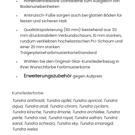
Höhenverstellbare Standbeine zum Ausgleich von
Bodenunebenheiten
Antirutsch-Füße sorgen auch bei glatten Böden für
festen und sicheren Halt
Qualitätspolsterung (60 mm) bestehend aus 30
mm druckstabilem Verbundschaum, 10 mm starken,
rundum verklebten hochelastischen PU-Schaum und
einer 20 mm starken
TrägerplatteFarbmusterkarteStandard
Wählen Sie den Original-Skai-Kunstlederbezug in
Ihrer Wunschfarbe Farbmusterkarte
Erweiterungszubehör
gegen Aufpreis
Kunstlederfarbe
Tundra anthrazit, Tundra apfel, Tundra apricot, Tundra
aqua, Tundra atoll, Tundra chrom, Tundra cyclam,
Tundra kirsche, Tundra limone, Tundra orchidee, Tundra
perle, Tundra rost, Tundra royal, Tundra safran, Tundra
sand, Tundra schwarz, Tundra sky, Tundra smaragd,
Tundra weiss