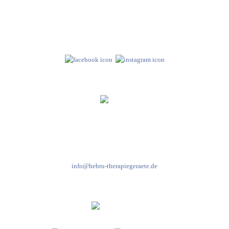
Hebru Therapiegeräte GmbH
Neuseser-Tal-Straße 7
97999 Igersheim
Folge uns auf
Kundenservice & Beratung
Mo-Do: 8:00-17:00 Uhr
Fr: 8:00-14:00 Uhr
+49 7931 2778
info@hebru-therapiegeraete.de
Sicheres Zahlen über