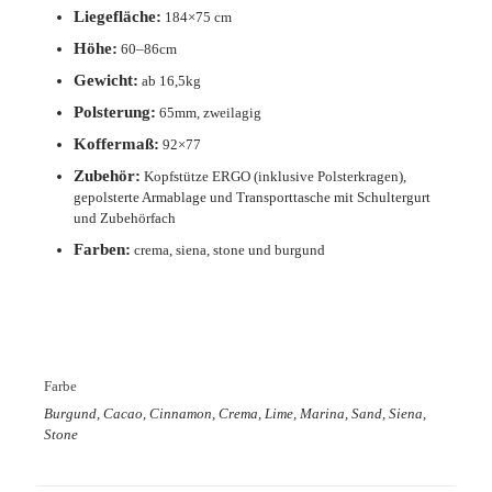
Liegefläche:
184×75 cm
Höhe:
60–86cm
Gewicht:
ab 16,5kg
Polsterung:
65mm, zweilagig
Koffermaß:
92×77
Zubehör:
Kopfstütze ERGO (inklusive Polsterkragen),
gepolsterte Armablage und Transporttasche mit Schultergurt
und Zubehörfach
Farben:
crema, siena, stone und burgund
Farbe
Burgund, Cacao, Cinnamon, Crema, Lime, Marina, Sand, Siena,
Stone