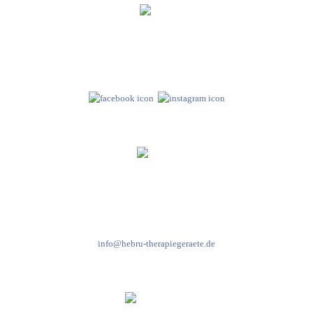
Hebru Therapiegeräte GmbH
Neuseser-Tal-Straße 7
97999 Igersheim
Folge uns auf
Kundenservice & Beratung
Mo-Do: 8:00-17:00 Uhr
Fr: 8:00-14:00 Uhr
+49 7931 2778
info@hebru-therapiegeraete.de
Sicheres Zahlen über