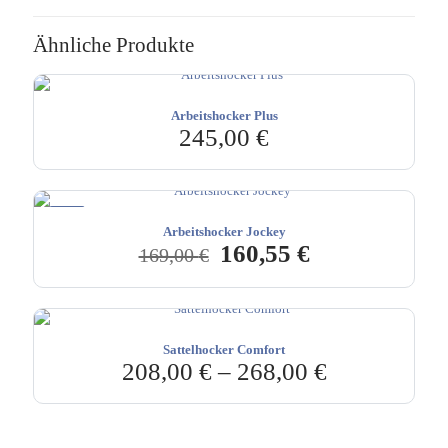
Ähnliche Produkte
Arbeitshocker Plus
245,00
€
-5%
Arbeitshocker Jockey
Ursprünglicher
Aktueller
160,55
€
169,00
€
Preis
Preis
war:
ist:
169,00 €
160,55 €.
Sattelhocker Comfort
208,00
€
–
268,00
€