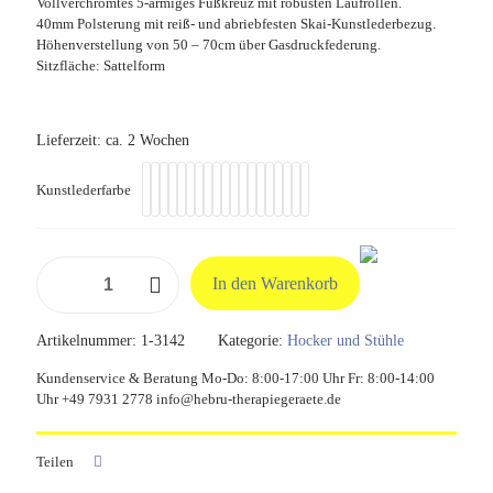
Vollverchromtes 5-armiges Fußkreuz mit robusten Laufrollen.
40mm Polsterung mit reiß- und abriebfesten Skai-Kunstlederbezug.
Höhenverstellung von 50 – 70cm über Gasdruckfederung.
Sitzfläche: Sattelform
Lieferzeit:
ca. 2 Wochen
Kunstlederfarbe
Arbeitshocker
In den Warenkorb
"Sattel"
Menge
Artikelnummer:
1-3142
Kategorie:
Hocker und Stühle
Kundenservice & Beratung Mo-Do: 8:00-17:00 Uhr Fr: 8:00-14:00
Uhr +49 7931 2778 info@hebru-therapiegeraete.de
Teilen