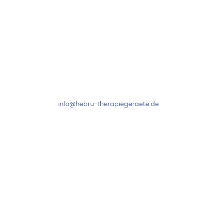
Kundenservice & Beratung
Mo-Do: 8:00-17:00 Uhr
Fr: 8:00-14:00 Uhr
+49 7931 2778
info@hebru-therapiegeraete.de
Sicheres Zahlen über