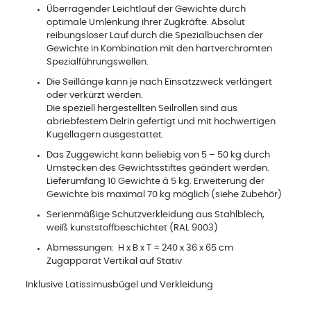
Überragender Leichtlauf der Gewichte durch
optimale Umlenkung ihrer Zugkräfte. Absolut
reibungsloser Lauf durch die Spezialbuchsen der
Gewichte in Kombination mit den hartverchromten
Spezialführungswellen.
Die Seillänge kann je nach Einsatzzweck verlängert
oder verkürzt werden.
Die speziell hergestellten Seilrollen sind aus
abriebfestem Delrin gefertigt und mit hochwertigen
Kugellagern ausgestattet.
Das Zuggewicht kann beliebig von 5 – 50 kg durch
Umstecken des Gewichtsstiftes geändert werden.
Lieferumfang 10 Gewichte á 5 kg. Erweiterung der
Gewichte bis maximal 70 kg möglich (siehe Zubehör)
Serienmäßige Schutzverkleidung aus Stahlblech,
weiß kunststoffbeschichtet (RAL 9003)
Abmessungen: H x B x T = 240 x 36 x 65 cm
Zugapparat Vertikal auf Stativ
Inklusive Latissimusbügel und Verkleidung