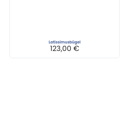
Latissimusbügel
123,00
€
Hebru Therapiegeräte GmbH
Neuseser-Tal-Straße 7
97999 Igersheim
Folge uns auf