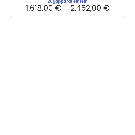
Zugapparat einzeln
1.618,00
€
–
2.452,00
€
Hebru Therapiegeräte GmbH
Neuseser-Tal-Straße 7
97999 Igersheim
Folge uns auf
Kundenservice & Beratung