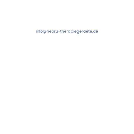
Mo-Do: 8:00-17:00 Uhr
Fr: 8:00-14:00 Uhr
+49 7931 2778
info@hebru-therapiegeraete.de
Sicheres Zahlen über
Newsletter abonnieren