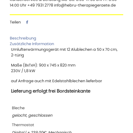
14:00 Uhr +49 7931 2778 info@hebru-therapiegeraete.de
Teilen
Beschreibung
Zusätzliche Information
Umlufterwärmungsgerät mit 12 Alublechen a 50 x 70 cm,
2-türig
Maße (BxTxH): 900 x 745 x 820 mm
230V / 1,8 kW
auf Anfrage auch mit Edelstahlblechen lieferbar
Lieferung erfolgt frei Bordsteinkante
Bleche
gelocht, geschlossen
Thermostat
Digital | + 239,00€, Mechanisch