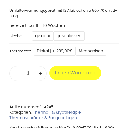
Umlufterwärmungsgerät mit 12 Alublechen a 50 x 70 cm, 2-
türig
Lieferzeit:
ca. 8 – 10 Wochen
gelocht
geschlossen
Bleche
Digital | + 239,00€
Mechanisch
Thermostat
Warmhalteschrank
In den Warenkorb
FW5070/12
Menge
Artikelnummer:
1-4245
Kategorien:
Thermo- & Kryotherapie
,
Thermoschränke & Fangoanlagen
Kundenservice & Beratung Mo-Do: 8:00-17:00 Uhr Fr: 8:00-