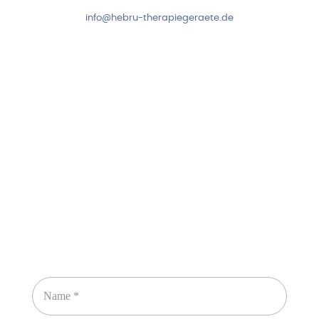
info@hebru-therapiegeraete.de
Sicheres Zahlen über
Newsletter abonnieren