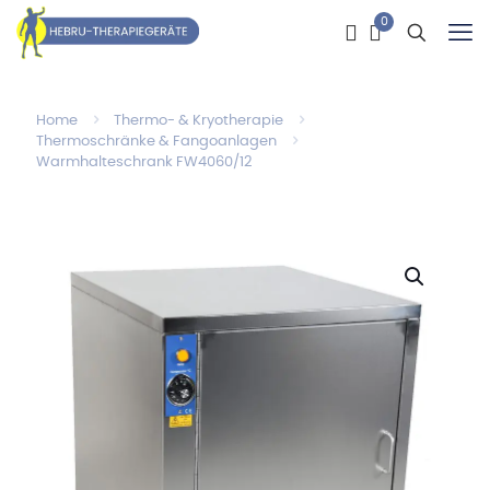
0
Home
Thermo- & Kryotherapie
Thermoschränke & Fangoanlagen
Warmhalteschrank FW4060/12