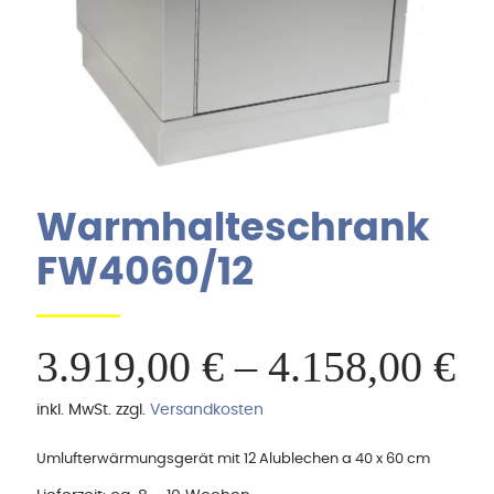
Warmhalteschrank
FW4060/12
3.919,00
€
–
4.158,00
€
inkl. MwSt.
zzgl.
Versandkosten
Umlufterwärmungsgerät mit 12 Alublechen a 40 x 60 cm