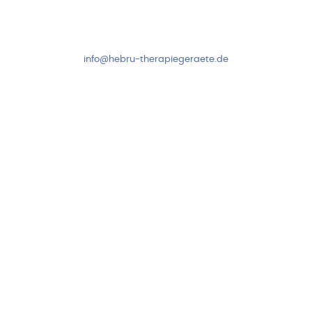
Fr: 8:00-14:00 Uhr
+49 7931 2778
info@hebru-therapiegeraete.de
Sicheres Zahlen über
Newsletter abonnieren