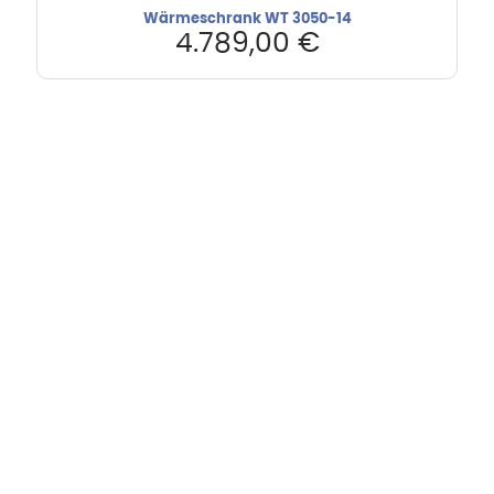
Wärmeschrank WT 3050-14
4.789,00
€
Hebru Therapiegeräte GmbH
Neuseser-Tal-Straße 7
97999 Igersheim
Folge uns auf
Kundenservice & Beratung
Mo-Do: 8:00-17:00 Uhr