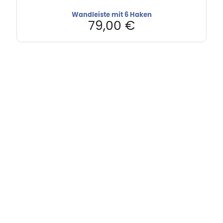
Wandleiste mit 6 Haken
79,00
€
Hebru Therapiegeräte GmbH
Neuseser-Tal-Straße 7
97999 Igersheim
Folge uns auf
Kundenservice & Beratung