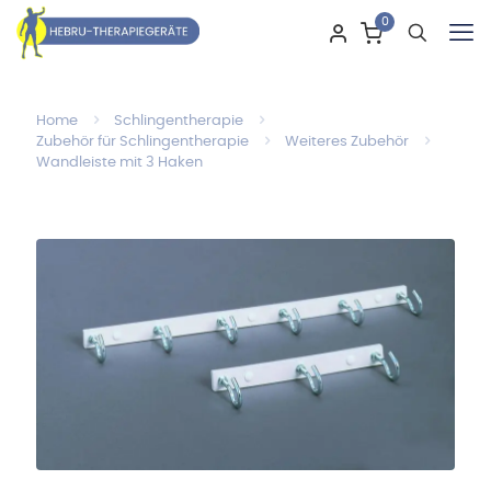
0
Home
Schlingentherapie
Zubehör für Schlingentherapie
Weiteres Zubehör
Wandleiste mit 3 Haken