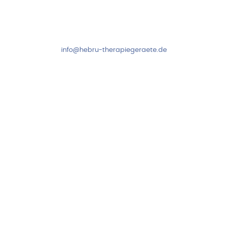
Mo-Do: 8:00-17:00 Uhr
Fr: 8:00-14:00 Uhr
+49 7931 2778
info@hebru-therapiegeraete.de
Sicheres Zahlen über
Newsletter abonnieren