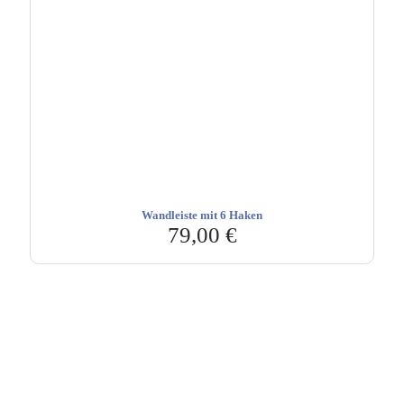
Wandleiste mit 6 Haken
79,00
€
Hebru Therapiegeräte GmbH
Neuseser-Tal-Straße 7