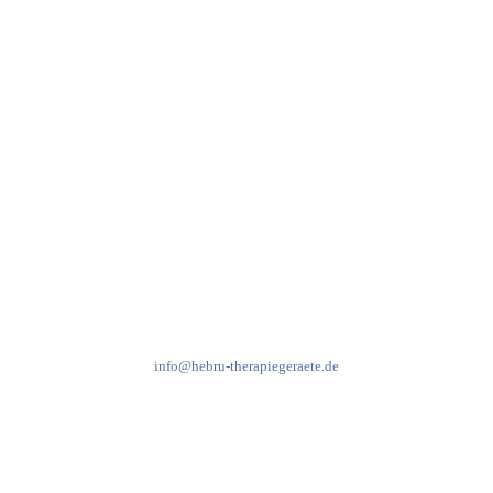
97999 Igersheim
Folge uns auf
Kundenservice & Beratung
Mo-Do: 8:00-17:00 Uhr
Fr: 8:00-14:00 Uhr
+49 7931 2778
info@hebru-therapiegeraete.de