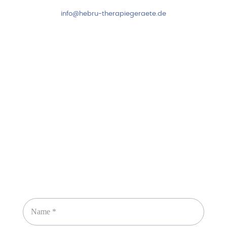
info@hebru-therapiegeraete.de
Sicheres Zahlen über
Newsletter abonnieren