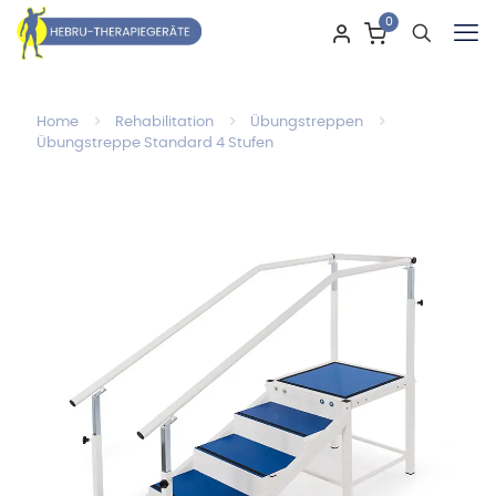
0
Home
Rehabilitation
Übungstreppen
Übungstreppe Standard 4 Stufen