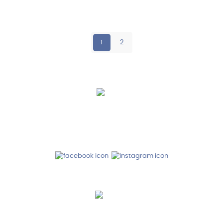
1
2
Hebru Therapiegeräte GmbH
Neuseser-Tal-Straße 7
97999 Igersheim
Folge uns auf
Kundenservice & Beratung
Mo-Do: 8:00-17:00 Uhr