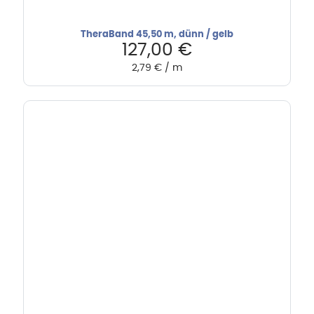
TheraBand 45,50 m, dünn / gelb
127,00
€
2,79
€
/
m