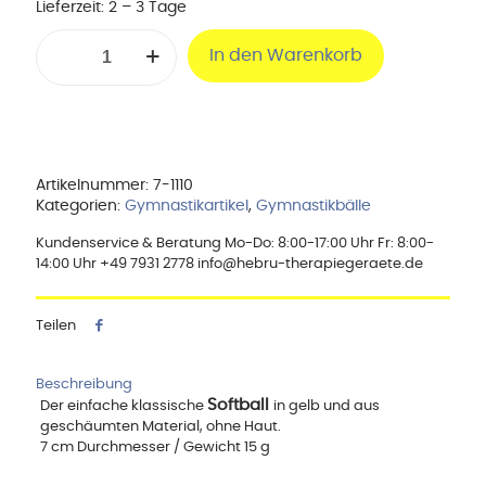
Lieferzeit:
2 – 3 Tage
Softball
In den Warenkorb
7
cm
ø
Menge
Artikelnummer:
7-1110
Kategorien:
Gymnastikartikel
,
Gymnastikbälle
Kundenservice & Beratung Mo-Do: 8:00-17:00 Uhr Fr: 8:00-
14:00 Uhr +49 7931 2778 info@hebru-therapiegeraete.de
Teilen
Beschreibung
Softball
Der einfache klassische
in gelb und aus
geschäumten Material, ohne Haut.
7 cm Durchmesser / Gewicht 15 g