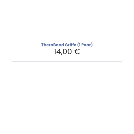
TheraBand Griffe (1 Paar)
14,00
€
Hebru Therapiegeräte GmbH
Neuseser-Tal-Straße 7
97999 Igersheim
Folge uns auf