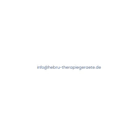
Kundenservice & Beratung
Mo-Do: 8:00-17:00 Uhr
Fr: 8:00-14:00 Uhr
+49 7931 2778
info@hebru-therapiegeraete.de
Sicheres Zahlen über