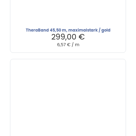
TheraBand 45,50 m, maximalstark / gold
299,00
€
6,57
€
/
m