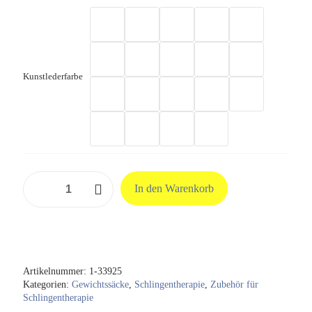
Kunstlederfarbe
Sandsack
In den Warenkorb
mit
Ring
aus
Original
Skai
Kunstleder
-
Artikelnummer:
1-33925
4,5
Kategorien:
Gewichtssäcke
,
Schlingentherapie
,
Zubehör für
kg
Schlingentherapie
Menge