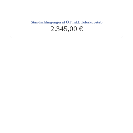
Standschlingengerät ÖT inkl. Teleskopstab
2.345,00
€
Hebru Therapiegeräte GmbH
Neuseser-Tal-Straße 7
97999 Igersheim
Folge uns auf