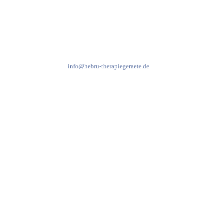
Kundenservice & Beratung
Mo-Do: 8:00-17:00 Uhr
Fr: 8:00-14:00 Uhr
+49 7931 2778
info@hebru-therapiegeraete.de
Sicheres Zahlen über