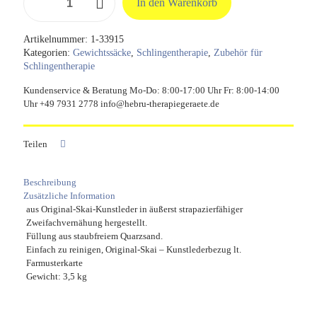
In den Warenkorb
mit
Ring
aus
Artikelnummer:
1-33915
Original
Kategorien:
Gewichtssäcke
,
Schlingentherapie
,
Zubehör für
Skai
Schlingentherapie
Kunstleder
-
Kundenservice & Beratung Mo-Do: 8:00-17:00 Uhr Fr: 8:00-14:00
3,5
Uhr +49 7931 2778 info@hebru-therapiegeraete.de
kg
Menge
Teilen
Beschreibung
Zusätzliche Information
aus Original-Skai-Kunstleder in äußerst strapazierfähiger
Zweifachvernähung hergestellt.
Füllung aus staubfreiem Quarzsand.
Einfach zu reinigen, Original-Skai – Kunstlederbezug lt.
Farmusterkarte
Gewicht: 3,5 kg