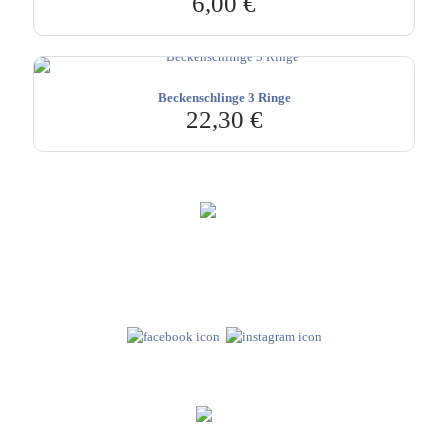
6,00
€
Beckenschlinge 3 Ringe
22,30
€
Hebru Therapiegeräte GmbH
Neuseser-Tal-Straße 7
97999 Igersheim
Folge uns auf
Kundenservice & Beratung