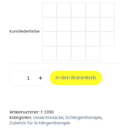
Kunstlederfarbe
Sandsack
In den Warenkorb
mit
Ring
aus
Original
Skai
Kunstleder
-
Artikelnummer:
1-3390
2,5
Kategorien:
Gewichtssäcke
,
Schlingentherapie
,
kg
Zubehör für Schlingentherapie
Menge