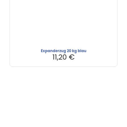
Expanderzug 20 kg blau
11,20
€
Hebru Therapiegeräte GmbH
Neuseser-Tal-Straße 7
97999 Igersheim
Folge uns auf