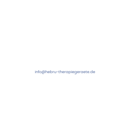
Kundenservice & Beratung
Mo-Do: 8:00-17:00 Uhr
Fr: 8:00-14:00 Uhr
+49 7931 2778
info@hebru-therapiegeraete.de
Sicheres Zahlen über