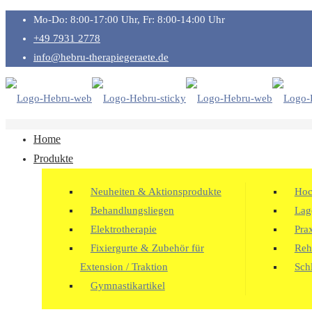
Mo-Do: 8:00-17:00 Uhr, Fr: 8:00-14:00 Uhr
+49 7931 2778
info@hebru-therapiegeraete.de
Home
Produkte
Neuheiten & Aktionsprodukte
Hoc
Behandlungsliegen
Lag
Elektrotherapie
Pra
Fixiergurte & Zubehör für
Reha
Extension / Traktion
Sch
Gymnastikartikel