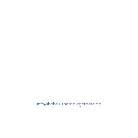
97999 Igersheim
Folge uns auf
Kundenservice & Beratung
Mo-Do: 8:00-17:00 Uhr
Fr: 8:00-14:00 Uhr
+49 7931 2778
info@hebru-therapiegeraete.de