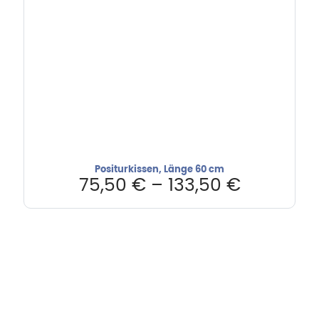
Positurkissen, Länge 60 cm
75,50
€
–
133,50
€
Hebru Therapiegeräte GmbH
Neuseser-Tal-Straße 7