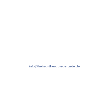
Kundenservice & Beratung
Mo-Do: 8:00-17:00 Uhr
Fr: 8:00-14:00 Uhr
+49 7931 2778
info@hebru-therapiegeraete.de
Sicheres Zahlen über