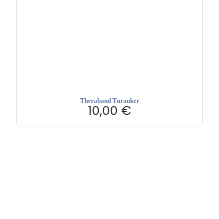
Theraband Türanker
10,00
€
Hebru Therapiegeräte GmbH
Neuseser-Tal-Straße 7
97999 Igersheim
Folge uns auf