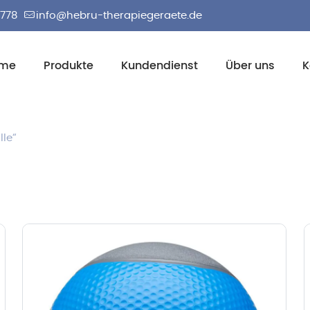
2778
info@hebru-therapiegeraete.de
me
Produkte
Kundendienst
Über uns
K
lle“