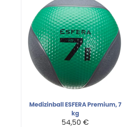
Medizinball ESFERA Premium, 7
kg
54,50
€