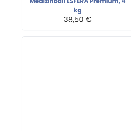
Medizinball ESFERA Premium, 4
kg
38,50
€