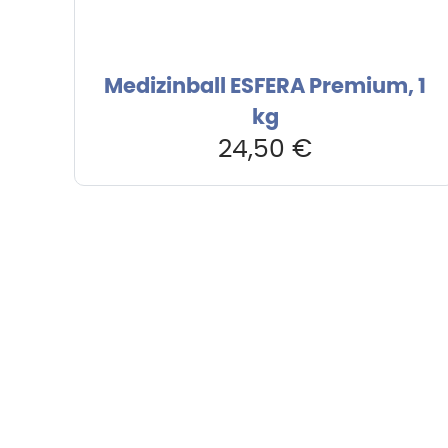
Medizinball ESFERA Premium, 1
kg
24,50
€
Hebru Therapiegeräte GmbH
Kundense
Neuseser-Tal-Straße 7
Mo-Do: 8:
97999 Igersheim
Fr: 8:00-1
Folge uns auf
+49 7931