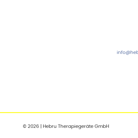
Hebru Therapiegeräte GmbH
Kundense
Neuseser-Tal-Straße 7
Mo-Do: 8:
97999 Igersheim
Fr: 8:00-1
Folge uns auf
+49 7931
info@heb
© 2026 | Hebru Therapiegeräte GmbH