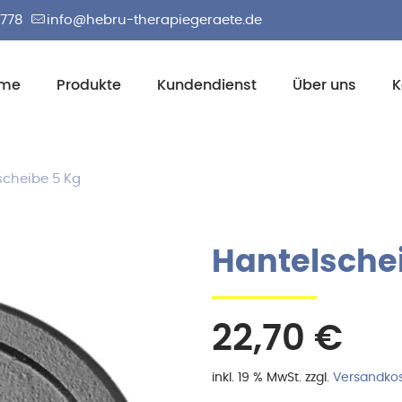
2778
info@hebru-therapiegeraete.de
me
Produkte
Kundendienst
Über uns
K
scheibe 5 Kg
Hantelsche
22,70
€
inkl. 19 % MwSt.
zzgl.
Versandko