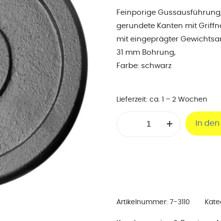
Feinporige Gussausführung
gerundete Kanten mit Griffn
mit eingeprägter Gewichts
31 mm Bohrung,
Farbe: schwarz
Lieferzeit:
ca. 1 – 2 Wochen
Hantelscheibe
In de
5
Kg
Menge
Artikelnummer:
7-3110
Kate