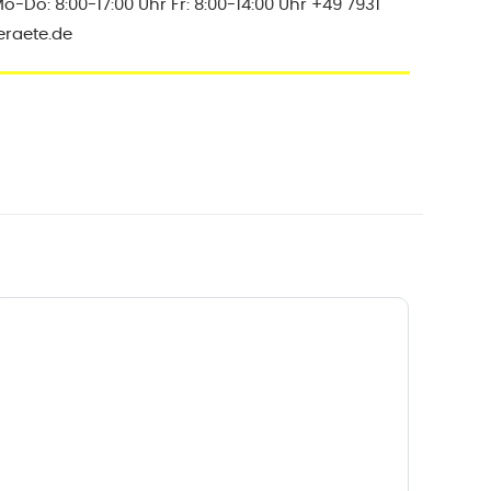
Do: 8:00-17:00 Uhr Fr: 8:00-14:00 Uhr +49 7931
eraete.de