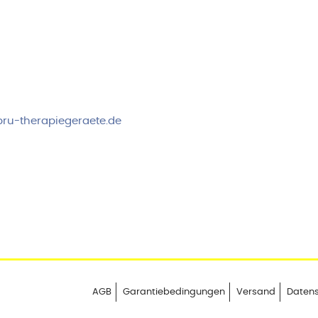
rvice & Beratung
Sicheres Zahlen über
00-17:00 Uhr
4:00 Uhr
 2778
ru-therapiegeraete.de
AGB
Garantiebedingungen
Versand
Daten