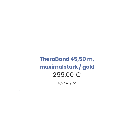
TheraBand 45,50 m,
maximalstark / gold
299,00
€
6,57
€
/
m