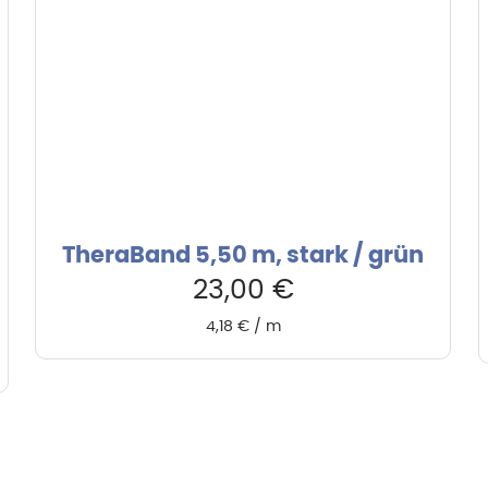
TheraBand 5,50 m, stark / grün
23,00
€
4,18
€
/
m