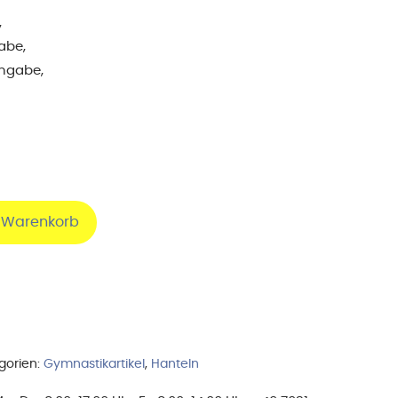
,
abe,
angabe,
n Warenkorb
gorien:
Gymnastikartikel
,
Hanteln