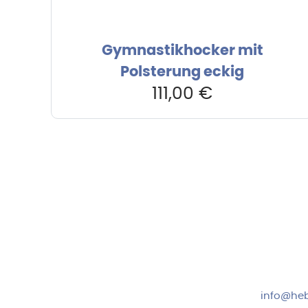
Gymnastikhocker mit
Polsterung eckig
111,00
€
Hebru Therapiegeräte GmbH
Kundense
Neuseser-Tal-Straße 7
Mo-Do: 8:
97999 Igersheim
Fr: 8:00-1
Folge uns auf
+49 7931
info@heb