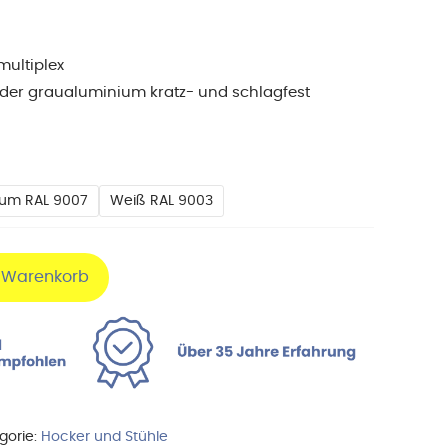
multiplex
oder graualuminium kratz- und schlagfest
ium RAL 9007
Weiß RAL 9003
n Warenkorb
gorie:
Hocker und Stühle