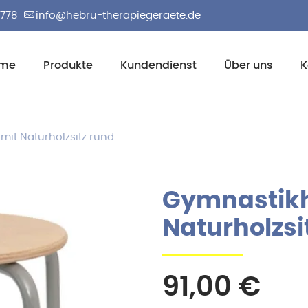
2778
info@hebru-therapiegeraete.de
me
Produkte
Kundendienst
Über uns
K
it Naturholzsitz rund
Gymnastikh
Naturholzsi
91,00
€