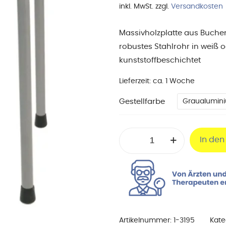
inkl. MwSt.
zzgl.
Versandkosten
Massivholzplatte aus Buche
robustes Stahlrohr in weiß 
kunststoffbeschichtet
Lieferzeit:
ca. 1 Woche
Gestellfarbe
Graualumin
Gymnastikhocker
In de
mit
Naturholzsitz
rund
Menge
Artikelnummer:
1-3195
Kate