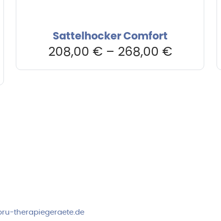
Sattelhocker Comfort
208,00
€
–
268,00
€
rvice & Beratung
Sicheres Zahlen über
00-17:00 Uhr
4:00 Uhr
 2778
ru-therapiegeraete.de