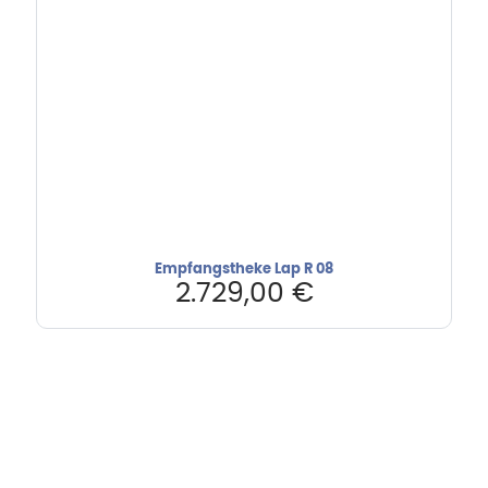
Empfangstheke Lap R 08
2.729,00
€
Hebru Therapiegeräte GmbH
Neuseser-Tal-Straße 7
97999 Igersheim