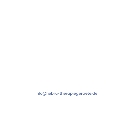
Folge uns auf
Kundenservice & Beratung
Mo-Do: 8:00-17:00 Uhr
Fr: 8:00-14:00 Uhr
+49 7931 2778
info@hebru-therapiegeraete.de
Sicheres Zahlen über