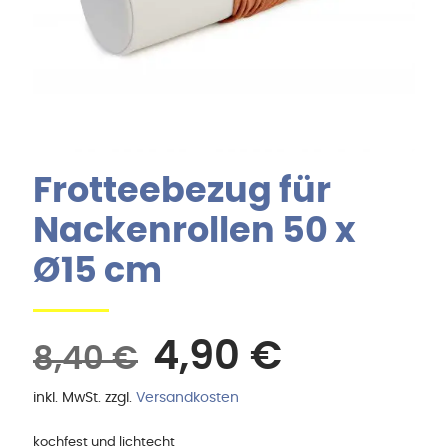
Frotteebezug für
Nackenrollen 50 x
Ø15 cm
Ursprüngliche
Aktuelle
4,90
€
8,40
€
Preis
Preis
inkl. MwSt.
zzgl.
Versandkosten
war:
ist:
8,40 €
4,90 €.
kochfest und lichtecht