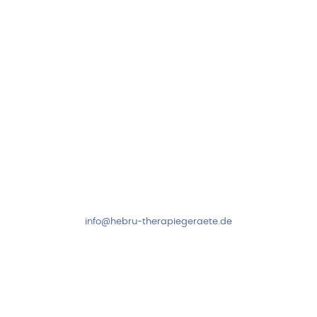
Folge uns auf
Kundenservice & Beratung
Mo-Do: 8:00-17:00 Uhr
Fr: 8:00-14:00 Uhr
+49 7931 2778
info@hebru-therapiegeraete.de
Sicheres Zahlen über