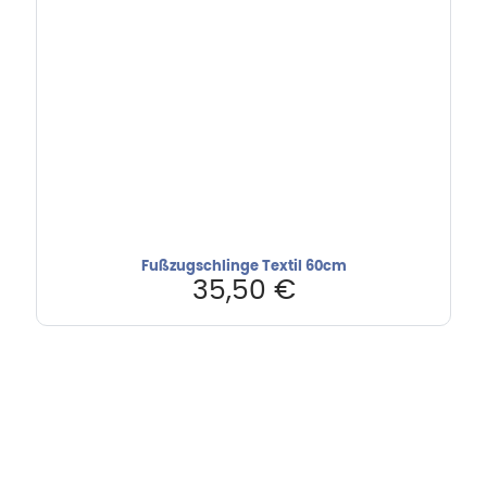
Fußzugschlinge Textil 60cm
35,50
€
Hebru Therapiegeräte GmbH
Neuseser-Tal-Straße 7
97999 Igersheim