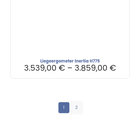
Liegeergometer Inertia H775
3.539,00
€
–
3.859,00
€
1
2