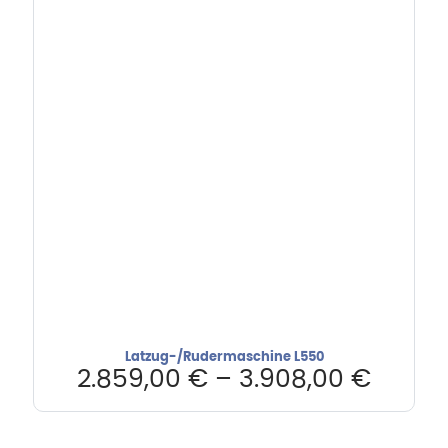
Latzug-/Rudermaschine L550
2.859,00
€
–
3.908,00
€