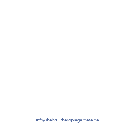
Hebru Therapiegeräte GmbH
Neuseser-Tal-Straße 7
97999 Igersheim
Folge uns auf
Kundenservice & Beratung
Mo-Do: 8:00-17:00 Uhr
Fr: 8:00-14:00 Uhr
+49 7931 2778
info@hebru-therapiegeraete.de