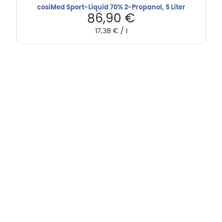
cosiMed Sport-Liquid 70% 2-Propanol, 5 Liter
86,90
€
17,38
€
/
l
Hebru Therapiegeräte GmbH
Neuseser-Tal-Straße 7
97999 Igersheim
Folge uns auf
Kundenservice & Beratung