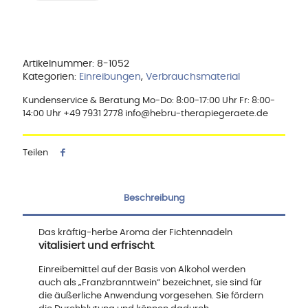
70%
2-
Propanol,
1
Liter
Artikelnummer:
8-1052
Menge
Kategorien:
Einreibungen
,
Verbrauchsmaterial
Kundenservice & Beratung Mo-Do: 8:00-17:00 Uhr Fr: 8:00-
14:00 Uhr +49 7931 2778 info@hebru-therapiegeraete.de
Teilen
Beschreibung
Das kräftig-herbe Aroma der Fichtennadeln
vitalisiert und erfrischt
.
Einreibemittel auf der Basis von Alkohol werden
auch als „Franzbranntwein“ bezeichnet, sie sind für
die äußerliche Anwendung vorgesehen. Sie fördern