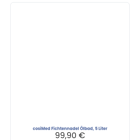
cosiMed Fichtennadel Ölbad, 5 Liter
99,90
€