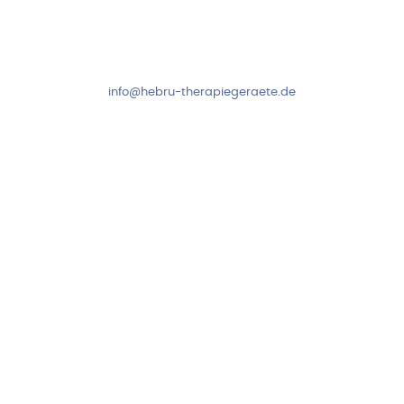
Mo-Do: 8:00-17:00 Uhr
Fr: 8:00-14:00 Uhr
+49 7931 2778
info@hebru-therapiegeraete.de
Sicheres Zahlen über
Newsletter abonnieren