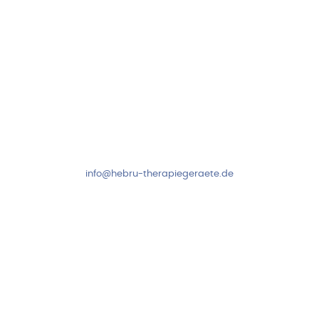
Kundenservice & Beratung
Mo-Do: 8:00-17:00 Uhr
Fr: 8:00-14:00 Uhr
+49 7931 2778
info@hebru-therapiegeraete.de
Sicheres Zahlen über