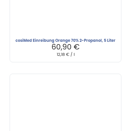
cosiMed Einreibung Orange 70% 2-Propanol, 5 Liter
60,90
€
12,18
€
/
l