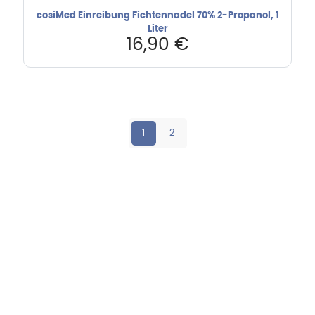
cosiMed Einreibung Fichtennadel 70% 2-Propanol, 1
Liter
16,90
€
1
2
Hebru Therapiegeräte GmbH
Neuseser-Tal-Straße 7
97999 Igersheim
Folge uns auf