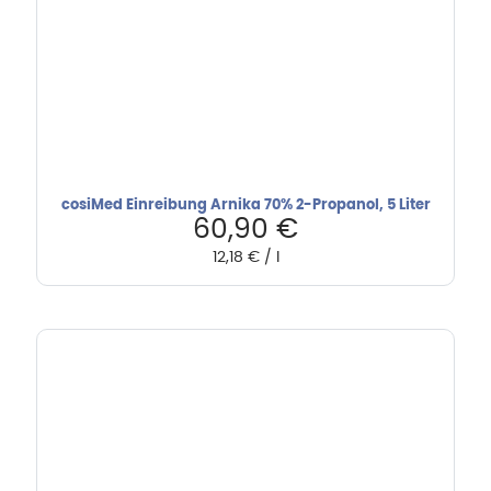
cosiMed Einreibung Arnika 70% 2-Propanol, 5 Liter
60,90
€
12,18
€
/
l