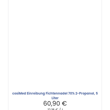
cosiMed Einreibung Fichtennadel 70% 2-Propanol, 5
Liter
60,90
€
12,18
€
/
l