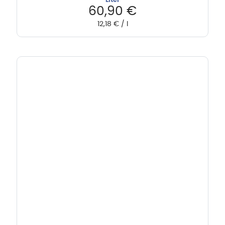
Liter
60,90
€
12,18
€
/
l