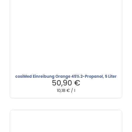
cosiMed Einreibung Orange 45% 2-Propanol, 5 Liter
50,90
€
10,18
€
/
l