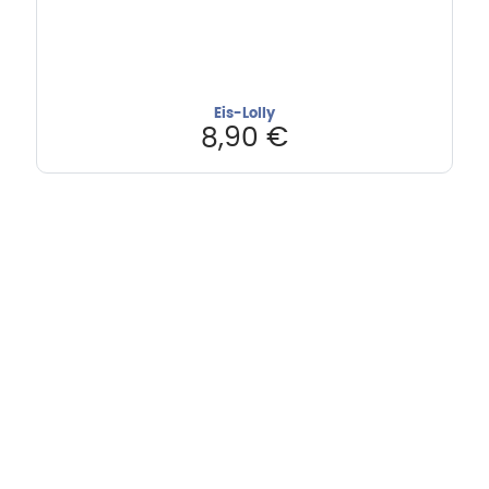
Eis-Lolly
8,90
€
Hebru Therapiegeräte GmbH
Neuseser-Tal-Straße 7
97999 Igersheim
Folge uns auf