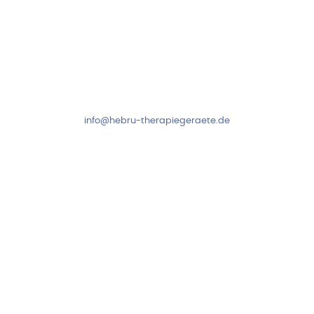
Kundenservice & Beratung
Mo-Do: 8:00-17:00 Uhr
Fr: 8:00-14:00 Uhr
+49 7931 2778
info@hebru-therapiegeraete.de
Sicheres Zahlen über