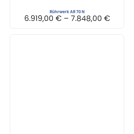
Rührwerk AR 70 N
6.919,00
€
–
7.848,00
€