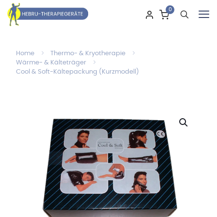
0
Home
Thermo- & Kryotherapie
Wärme- & Kälteträger
Cool & Soft-Kältepackung (Kurzmodell)