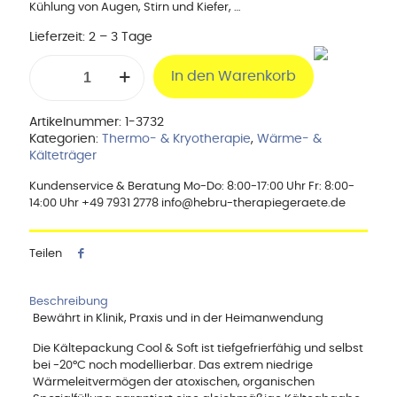
Kühlung von Augen, Stirn und Kiefer, …
Lieferzeit:
2 – 3 Tage
Cool
In den Warenkorb
&
Soft-
Kältepackung
Artikelnummer:
1-3732
(Kurzmodell)
Kategorien:
Thermo- & Kryotherapie
,
Wärme- &
Menge
Kälteträger
Kundenservice & Beratung Mo-Do: 8:00-17:00 Uhr Fr: 8:00-
14:00 Uhr +49 7931 2778 info@hebru-therapiegeraete.de
Teilen
Beschreibung
Bewährt in Klinik, Praxis und in der Heimanwendung
Die Kältepackung Cool & Soft ist tiefgefrierfähig und selbst
bei -20°C noch modellierbar. Das extrem niedrige
Wärmeleitvermögen der atoxischen, organischen