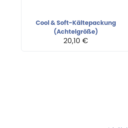
Cool & Soft-Kältepackung
(Achtelgröße)
20,10
€
Hebru Therapiegeräte GmbH
Kundense
Neuseser-Tal-Straße 7
Mo-Do: 8:
97999 Igersheim
Fr: 8:00-1
Folge uns auf
+49 7931