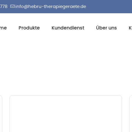
2778
info@hebru-therapiegeraete.de
me
Produkte
Kundendienst
Über uns
K