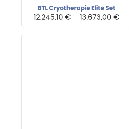
BTL Cryotherapie Elite Set
12.245,10
€
–
13.673,00
€