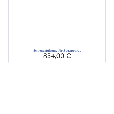
Schienenführung für Zugapparat
834,00
€
Hebru Therapiegeräte GmbH
Neuseser-Tal-Straße 7
97999 Igersheim
Folge uns auf