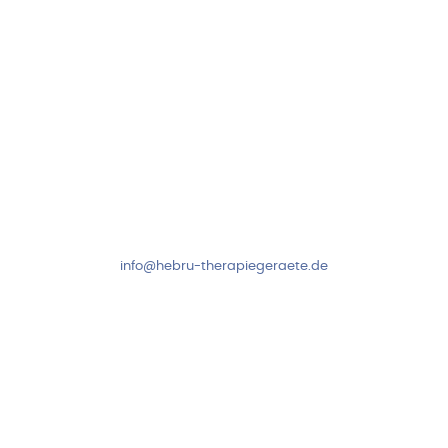
Kundenservice & Beratung
Mo-Do: 8:00-17:00 Uhr
Fr: 8:00-14:00 Uhr
+49 7931 2778
info@hebru-therapiegeraete.de
Sicheres Zahlen über