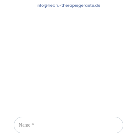
info@hebru-therapiegeraete.de
Sicheres Zahlen über
Newsletter abonnieren