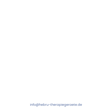
Hebru Therapiegeräte GmbH
Neuseser-Tal-Straße 7
97999 Igersheim
Folge uns auf
Kundenservice & Beratung
Mo-Do: 8:00-17:00 Uhr
Fr: 8:00-14:00 Uhr
+49 7931 2778
info@hebru-therapiegeraete.de