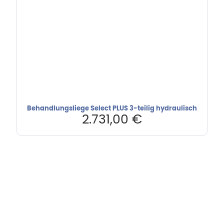
Behandlungsliege Select PLUS 3-teilig hydraulisch
2.731,00
€
Hebru Therapiegeräte GmbH
Neuseser-Tal-Straße 7
97999 Igersheim
Folge uns auf