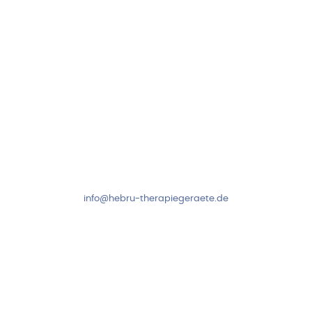
Kundenservice & Beratung
Mo-Do: 8:00-17:00 Uhr
Fr: 8:00-14:00 Uhr
+49 7931 2778
info@hebru-therapiegeraete.de
Sicheres Zahlen über