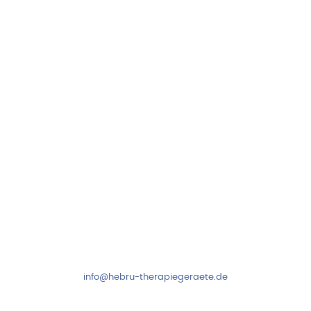
Hebru Therapiegeräte GmbH
Neuseser-Tal-Straße 7
97999 Igersheim
Folge uns auf
Kundenservice & Beratung
Mo-Do: 8:00-17:00 Uhr
Fr: 8:00-14:00 Uhr
+49 7931 2778
info@hebru-therapiegeraete.de