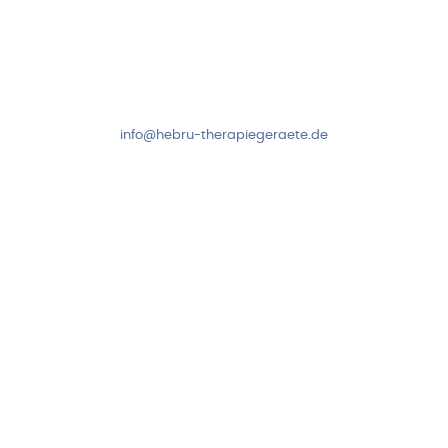
Kundenservice & Beratung
Mo-Do: 8:00-17:00 Uhr
Fr: 8:00-14:00 Uhr
+49 7931 2778
info@hebru-therapiegeraete.de
Sicheres Zahlen über