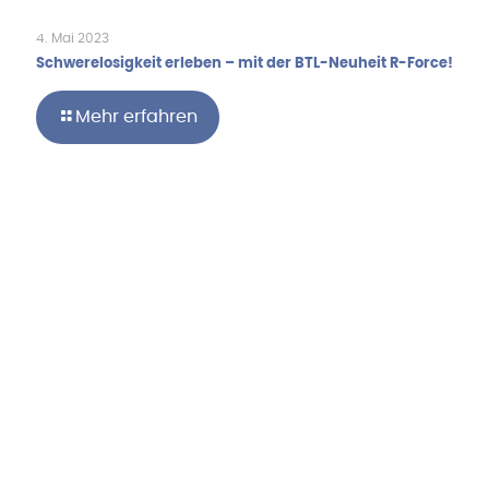
4. Mai 2023
Schwerelosigkeit erleben – mit der BTL-Neuheit R-Force!
Mehr erfahren
Hebru Therapiegeräte GmbH
Neuseser-Tal-Straße 7
97999 Igersheim
Folge uns auf