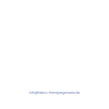
Hebru Therapiegeräte GmbH
Neuseser-Tal-Straße 7
97999 Igersheim
Folge uns auf
Kundenservice & Beratung
Mo-Do: 8:00-17:00 Uhr
Fr: 8:00-14:00 Uhr
+49 7931 2778
info@hebru-therapiegeraete.de