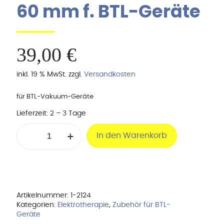
60 mm f. BTL-Geräte
39,00
€
inkl. 19 % MwSt.
zzgl.
Versandkosten
für BTL-Vakuum-Geräte
Lieferzeit:
2 – 3 Tage
Vakuumelektrode
In den Warenkorb
Ø
60
mm
f.
BTL-
Geräte
Menge
Artikelnummer:
1-2124
Kategorien:
Elektrotherapie
,
Zubehör für BTL-
Geräte