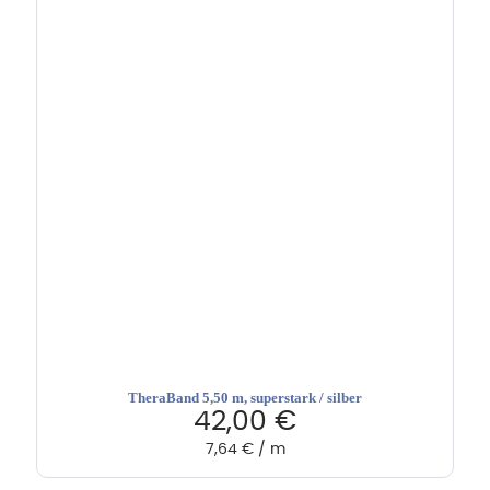
TheraBand 5,50 m, superstark / silber
42,00
€
7,64
€
/
m