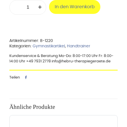
Theraflex
In den Warenkorb
Therapieknetmasse
Farbe:
gelb
-
leicht
Menge
Artikelnummer:
8-1220
Kategorien:
Gymnastikartikel
,
Handtrainer
Kundenservice & Beratung Mo-Do: 8:00-17:00 Uhr Fr: 8:00-
14:00 Uhr +49 7931 2778 info@hebru-therapiegeraete.de
Teilen
Ähnliche Produkte