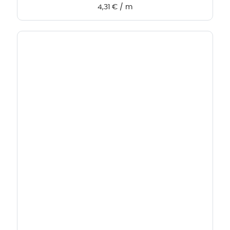
4,31
€
/
m