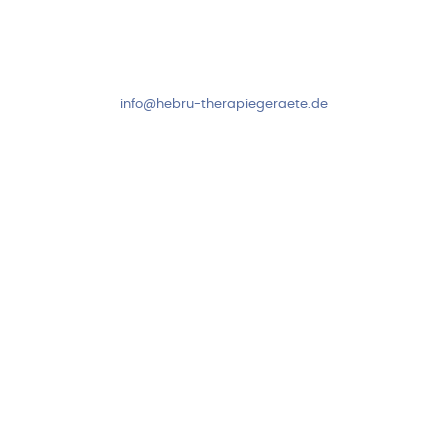
Mo-Do: 8:00-17:00 Uhr
Fr: 8:00-14:00 Uhr
+49 7931 2778
info@hebru-therapiegeraete.de
Sicheres Zahlen über
Newsletter abonnieren