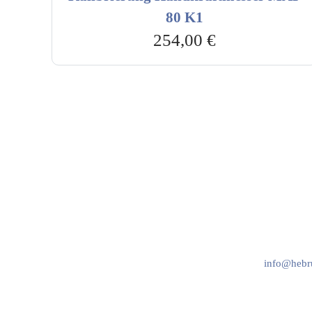
80 K1
254,00
€
Hebru Therapiegeräte GmbH
Kundenser
Neuseser-Tal-Straße 7
Mo-Do: 8:
97999 Igersheim
Fr: 8:00-1
Folge uns auf
+49 7931 
info@hebru