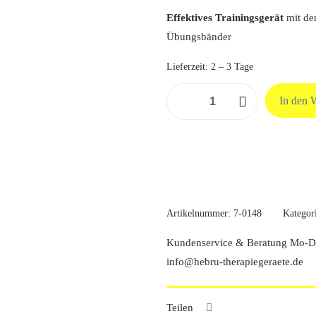
Effektives Trainingsgerät
mit de
Übungsbänder
Lieferzeit:
2 – 3 Tage
TheraBand
In den 
Loop,
blau
-
extra
stark
Menge
Artikelnummer:
7-0148
Kategor
Kundenservice & Beratung Mo-Do
info@hebru-therapiegeraete.de
Teilen