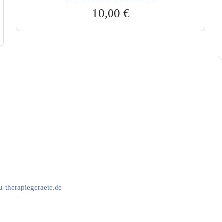
10,00
€
vice & Beratung
Sicheres Zahlen über
00-17:00 Uhr
4:00 Uhr
2778
-therapiegeraete.de