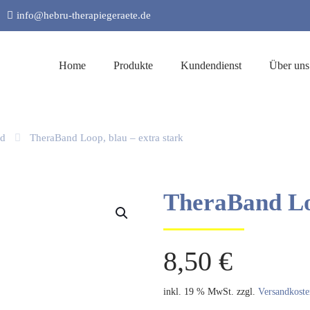
info@hebru-therapiegeraete.de
Home
Produkte
Kundendienst
Über uns
nd
TheraBand Loop, blau – extra stark
TheraBand Loo
8,50
€
inkl. 19 % MwSt.
zzgl.
Versandkoste