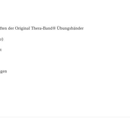
haften der Original Thera-Band® Übungsbänder
u)
t
ngen