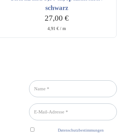
schwarz
27,00
€
4,91
€
/
m
Newsletter abonnieren
Ich habe die
Datenschutzbestimmungen
gelesen und erkenne diese ausdrücklich an.