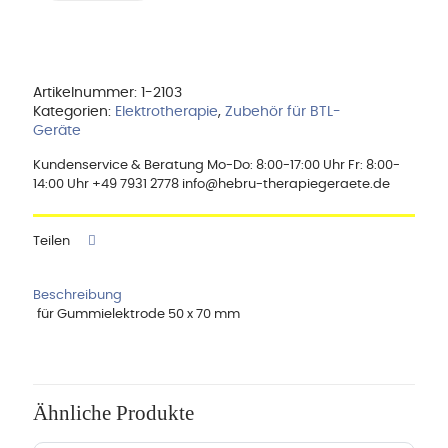
für
Gummilektrode
50
x
70
Artikelnummer:
1-2103
mm
Kategorien:
Elektrotherapie
,
Zubehör für BTL-
Menge
Geräte
Kundenservice & Beratung Mo-Do: 8:00-17:00 Uhr Fr: 8:00-
14:00 Uhr +49 7931 2778 info@hebru-therapiegeraete.de
Teilen
Beschreibung
für Gummielektrode 50 x 70 mm
Ähnliche Produkte