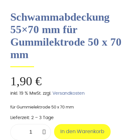
Schwammabdeckung
55×70 mm für
Gummilektrode 50 x 70
mm
1,90
€
inkl. 19 % MwSt.
zzgl.
Versandkosten
für Gummielektrode 50 x 70 mm
Lieferzeit:
2 – 3 Tage
Schwammabdeckung
In den Warenkorb
55x70
mm