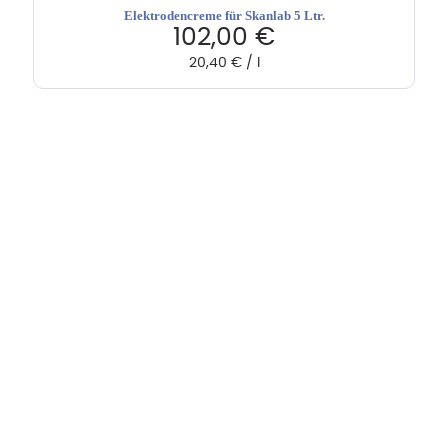
Elektrodencreme für Skanlab 5 Ltr.
102,00
€
20,40
€
/
l
Hebru Therapiegeräte GmbH
Neuseser-Tal-Straße 7
97999 Igersheim
Folge uns auf
Kundenservice & Beratung