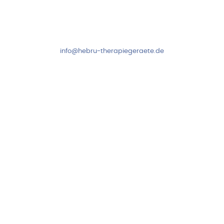
Mo-Do: 8:00-17:00 Uhr
Fr: 8:00-14:00 Uhr
+49 7931 2778
info@hebru-therapiegeraete.de
Sicheres Zahlen über
Newsletter abonnieren