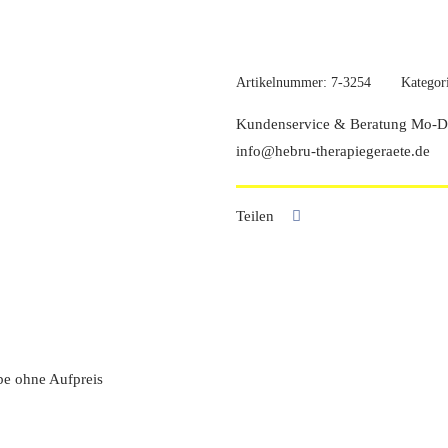
x
16
cm
Artikelnummer:
7-3254
Kategor
Menge
Kundenservice & Beratung Mo-Do
info@hebru-therapiegeraete.de
Teilen
be ohne Aufpreis