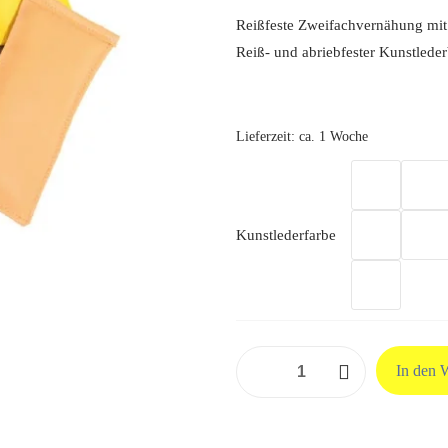
Reißfeste Zweifachvernähung mit
Reiß- und abriebfester Kunstlede
Lieferzeit:
ca. 1 Woche
Kunstlederfarbe
Sandsack
In den 
2,5
Kg
37