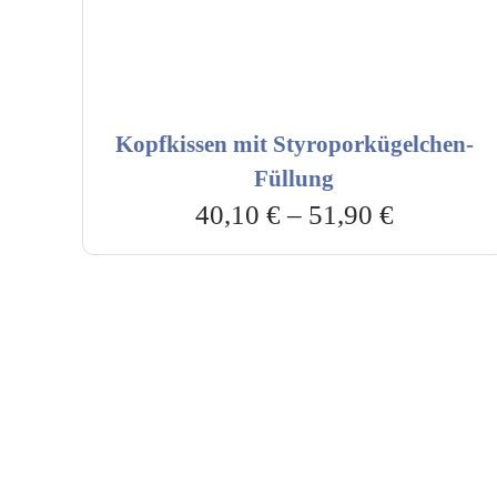
Kopfkissen mit Styroporkügelchen-
Füllung
40,10
€
–
51,90
€
Hebru Therapiegeräte GmbH
Kundenser
Neuseser-Tal-Straße 7
Mo-Do: 8:
97999 Igersheim
Fr: 8:00-1
Folge uns auf
+49 7931 