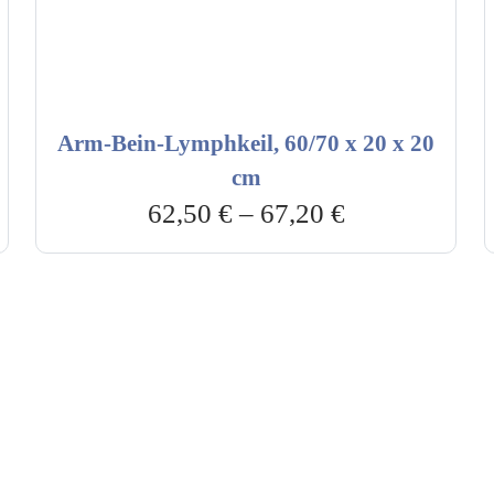
Arm-Bein-Lymphkeil, 60/70 x 20 x 20
cm
62,50
€
–
67,20
€
vice & Beratung
Sicheres Zahlen über
00-17:00 Uhr
4:00 Uhr
2778