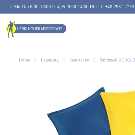
Mo-Do: 8:00-17:00 Uhr, Fr: 8:00-14:00 Uhr
+49 7931 2778
Home
Lagerung
Sandsäcke
Sandsack 2,5 Kg 