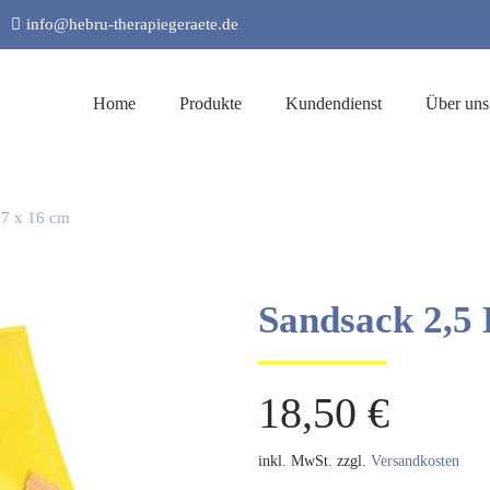
info@hebru-therapiegeraete.de
Home
Produkte
Kundendienst
Über uns
37 x 16 cm
Sandsack 2,5 
18,50
€
inkl. MwSt.
zzgl.
Versandkosten