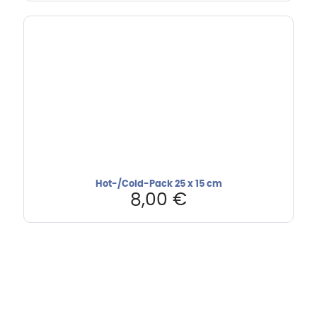
Hot-/Cold-Pack 25 x 15 cm
8,00
€
Hebru Therapiegeräte GmbH
Neuseser-Tal-Straße 7