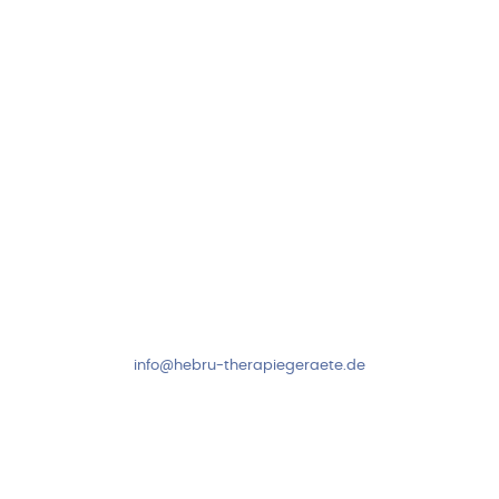
97999 Igersheim
Folge uns auf
Kundenservice & Beratung
Mo-Do: 8:00-17:00 Uhr
Fr: 8:00-14:00 Uhr
+49 7931 2778
info@hebru-therapiegeraete.de