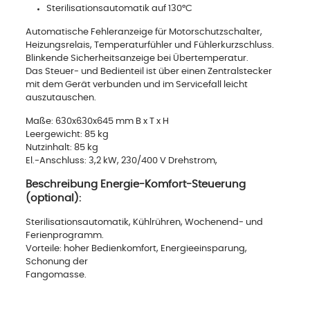
Sterilisationsautomatik auf 130°C
Automatische Fehleranzeige für Motorschutzschalter,
Heizungsrelais, Temperaturfühler und Fühlerkurzschluss.
Blinkende Sicherheitsanzeige bei Übertemperatur.
Das Steuer- und Bedienteil ist über einen Zentralstecker
mit dem Gerät verbunden und im Servicefall leicht
auszutauschen.
Maße: 630x630x645 mm B x T x H
Leergewicht: 85 kg
Nutzinhalt: 85 kg
El.-Anschluss: 3,2 kW, 230/400 V Drehstrom,
Beschreibung Energie-Komfort-Steuerung
(optional):
Sterilisationsautomatik, Kühlrühren, Wochenend- und
Ferienprogramm.
Vorteile: hoher Bedienkomfort, Energieeinsparung,
Schonung der
Fangomasse.