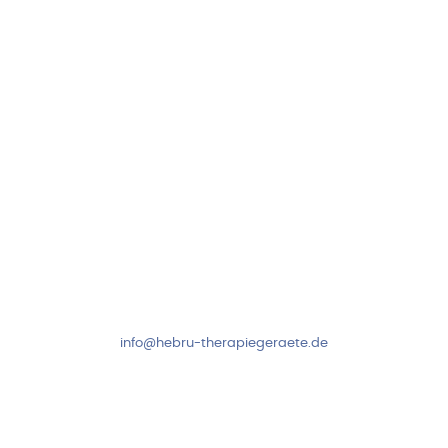
Neuseser-Tal-Straße 7
97999 Igersheim
Folge uns auf
Kundenservice & Beratung
Mo-Do: 8:00-17:00 Uhr
Fr: 8:00-14:00 Uhr
+49 7931 2778
info@hebru-therapiegeraete.de