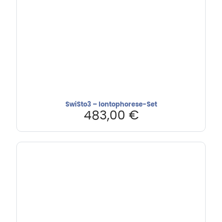
SwiSto3 – Iontophorese-Set
483,00
€