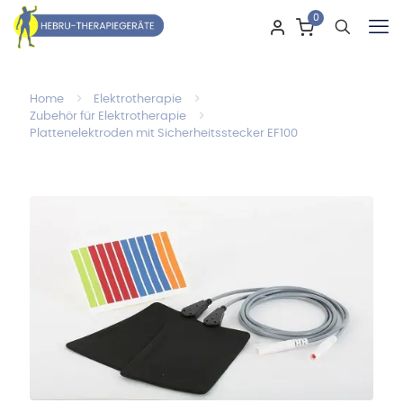
0
Home
Elektrotherapie
Zubehör für Elektrotherapie
Plattenelektroden mit Sicherheitsstecker EF100