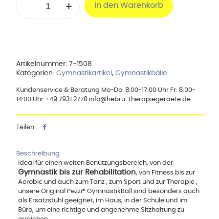
In den Warenkorb
Pezzi-
Ball,
95
cm
ø,
rot
Menge
Artikelnummer:
7-1508
Kategorien:
Gymnastikartikel
,
Gymnastikbälle
Kundenservice & Beratung Mo-Do: 8:00-17:00 Uhr Fr: 8:00-
14:00 Uhr +49 7931 2778 info@hebru-therapiegeraete.de
Teilen
Beschreibung
Ideal für einen weiten Benutzungsbereich, von der
Gymnastik bis zur Rehabilitation
, von Fitness bis zur
Aerobic und auch zum Tanz , zum Sport und zur Therapie ,
unsere Original Pezzi® GymnastikBall sind besonders auch
als Ersatzstuhl geeignet, im Haus, in der Schule und im
Büro, um eine richtige und angenehme Sitzhaltung zu