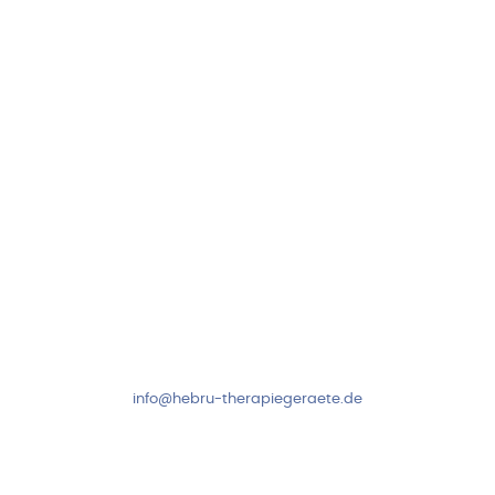
Hebru Therapiegeräte GmbH
Neuseser-Tal-Straße 7
97999 Igersheim
Folge uns auf
Kundenservice & Beratung
Mo-Do: 8:00-17:00 Uhr
Fr: 8:00-14:00 Uhr
+49 7931 2778
info@hebru-therapiegeraete.de