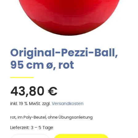
Original-Pezzi-Ball,
95 cm ø, rot
43,80
€
inkl. 19 % MwSt.
zzgl.
Versandkosten
rot, im Poly-Beutel, ohne Übungsanleitung
Lieferzeit:
3 – 5 Tage
Original-