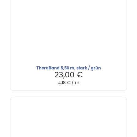
TheraBand 5,50 m, stark / grün
23,00
€
4,18
€
/
m