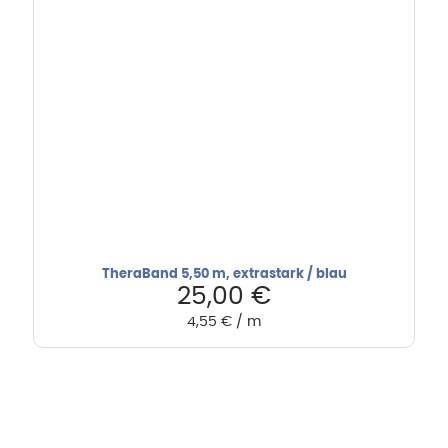
TheraBand 5,50 m, extrastark / blau
25,00
€
4,55
€
/
m