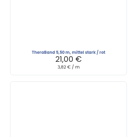
TheraBand 5,50 m, mittel stark / rot
21,00
€
3,82
€
/
m