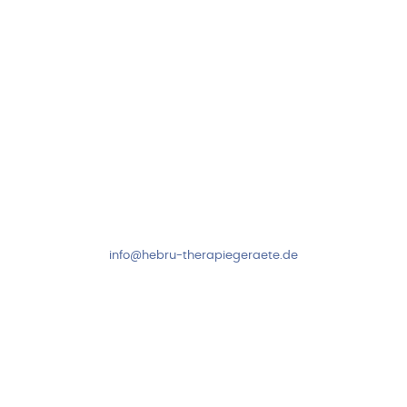
Kundenservice & Beratung
Mo-Do: 8:00-17:00 Uhr
Fr: 8:00-14:00 Uhr
+49 7931 2778
info@hebru-therapiegeraete.de
Sicheres Zahlen über