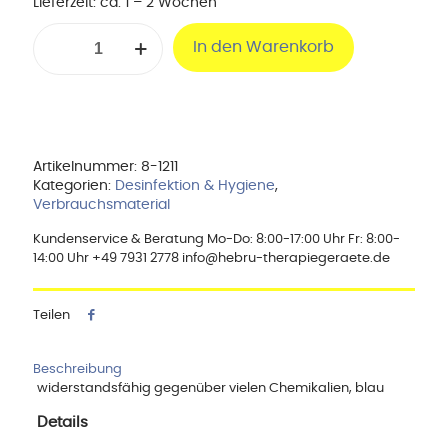
Lieferzeit:
ca. 1 – 2 Wochen
Nitril,
In den Warenkorb
Alfatex
Handschuhe
Touch,
blau
mittel
-
puderfrei
Artikelnummer:
8-1211
Menge
Kategorien:
Desinfektion & Hygiene
,
Verbrauchsmaterial
Kundenservice & Beratung Mo-Do: 8:00-17:00 Uhr Fr: 8:00-
14:00 Uhr +49 7931 2778 info@hebru-therapiegeraete.de
Teilen
Beschreibung
widerstandsfähig gegenüber vielen Chemikalien, blau
Details