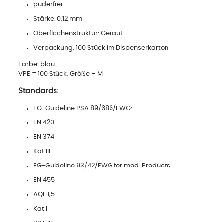
puderfrei
Stärke: 0,12 mm
Oberflächenstruktur: Geraut
Verpackung: 100 Stück im Dispenserkarton
Farbe: blau
VPE = 100 Stück, Größe – M
Standards:
EG-Guideline PSA 89/686/EWG:
EN 420
EN 374
Kat III
EG-Guideline 93/42/EWG for med. Products
EN 455
AQL 1,5
Kat I