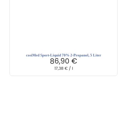
cosiMed Sport-Liquid 70% 2-Propanol, 5 Liter
86,90
€
17,38
€
/
l
Hebru Therapiegeräte GmbH
Neuseser-Tal-Straße 7
97999 Igersheim
Folge uns auf